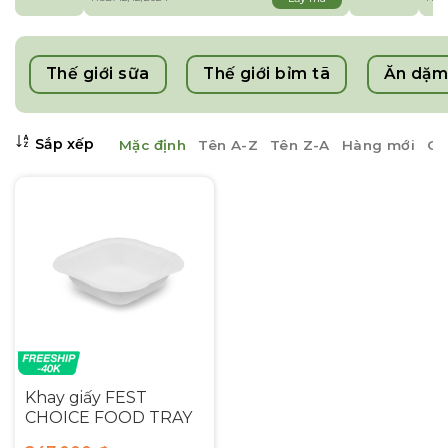
Thế giới sữa
Thế giới bỉm tã
Ăn dặm
Sắp xếp
Mặc định
Tên A-Z
Tên Z-A
Hàng mới
Gi
Khay giấy FEST
CHOICE FOOD TRAY
3×3 inches – 13x13cm